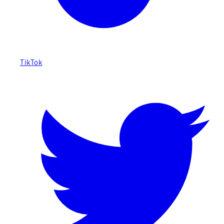
TikTok