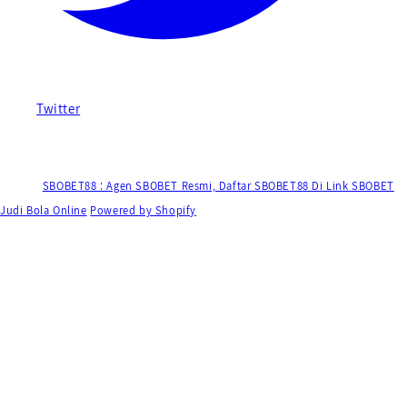
Twitter
Payment methods
© 2024,
SBOBET88 : Agen SBOBET Resmi, Daftar SBOBET88 Di Link SBOBET
Judi Bola Online
Powered by Shopify