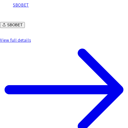
daftar
SBOBET
resmi melalui link sbobet 88 anti blokir dari agen
sbobet resmi supertogel.
SBOBET
SLOT DEMO
View full details