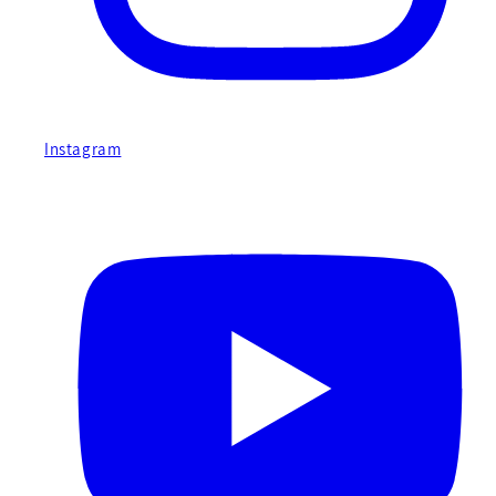
Instagram