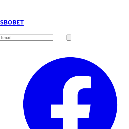
SBOBET
Email