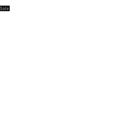
Unit price
/
per
Sale
Sold out
Quantity